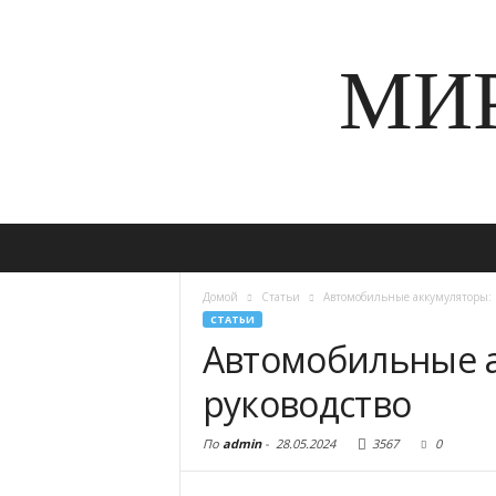
МИ
Домой
Статьи
Автомобильные аккумуляторы: 
СТАТЬИ
Автомобильные а
руководство
По
admin
-
28.05.2024
3567
0