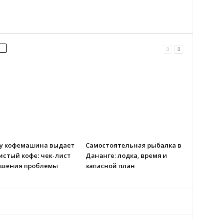
у кофемашина выдает
Самостоятельная рыбалка в
истый кофе: чек-лист
Дананге: лодка, время и
ешения проблемы
запасной план