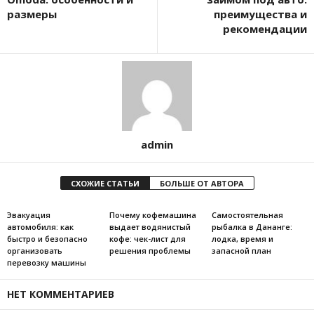
размеры
преимущества и
рекомендации
admin
СХОЖИЕ СТАТЬИ
БОЛЬШЕ ОТ АВТОРА
Эвакуация
Почему кофемашина
Самостоятельная
автомобиля: как
выдает водянистый
рыбалка в Дананге:
быстро и безопасно
кофе: чек-лист для
лодка, время и
организовать
решения проблемы
запасной план
перевозку машины
НЕТ КОММЕНТАРИЕВ