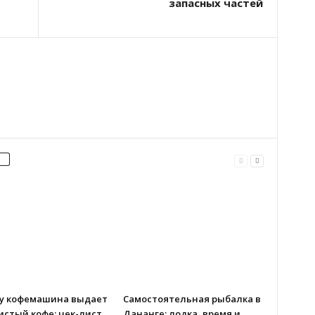
запасных частей
у кофемашина выдает
Самостоятельная рыбалка в
истый кофе: чек-лист
Дананге: лодка, время и