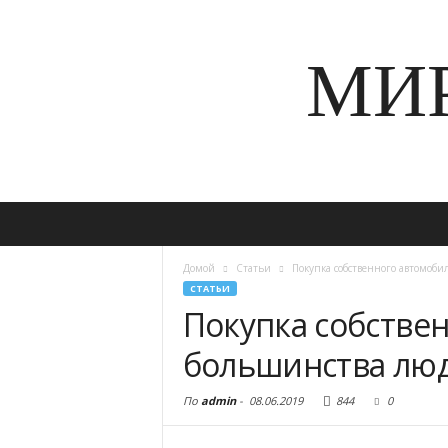
МИ
Домой
Статьи
Покупка собственного автомоби
СТАТЬИ
Покупка собстве
большинства лю
По
admin
-
08.06.2019
844
0