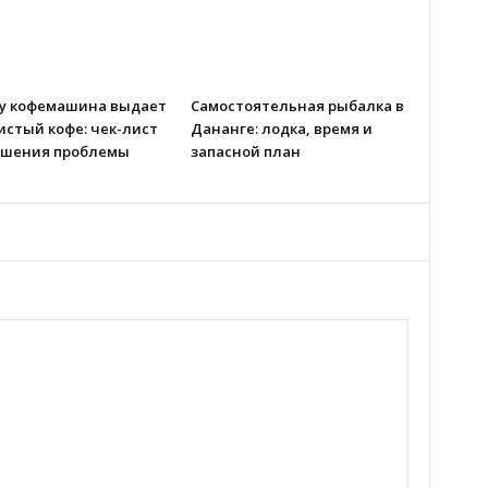
у кофемашина выдает
Самостоятельная рыбалка в
истый кофе: чек-лист
Дананге: лодка, время и
ешения проблемы
запасной план