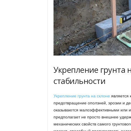
Укрепление грунта н
стабильности
Укрепление грунта на склоне
является 
предотвращение оползней, эрозии и д
оказываются малоэффективными или и
предполагает не просто внешнее удер
механических свойств самого грунтовог
массив, способный противостоять сила