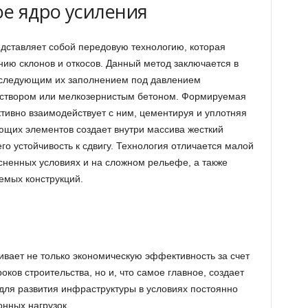
е ядро усиления
дставляет собой передовую технологию, которая
нию склонов и откосов. Данный метод заключается в
оследующим их заполнением под давлением
створом или мелкозернистым бетоном. Формируемая
активно взаимодействует с ним, цементируя и уплотняя
щих элементов создает внутри массива жесткий
го устойчивость к сдвигу. Технология отличается малой
сненных условиях и на сложном рельефе, а также
емых конструкций.
вает не только экономическую эффективность за счет
ков строительства, но и, что самое главное, создает
ля развития инфраструктуры в условиях постоянно
нных нагрузок.