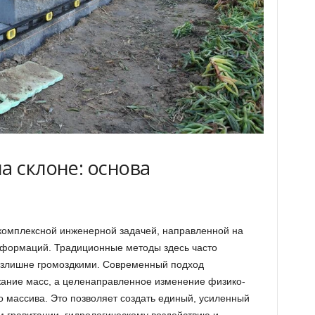
а склоне: основа
комплексной инженерной задачей, направленной на
еформаций. Традиционные методы здесь часто
злишне громоздкими. Современный подход
жание масс, а целенаправленное изменение физико-
о массива. Это позволяет создать единый, усиленный
м гравитации, гидрологическому воздействию и