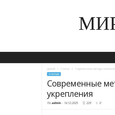
МИ
Домой
Статьи
Современные методы геотехни
СТАТЬИ
Современные мет
укрепления
По
admin
-
14.12.2025
229
0