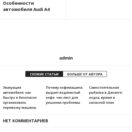
Особенности
автомобиля Audi A4
admin
СХОЖИЕ СТАТЬИ
БОЛЬШЕ ОТ АВТОРА
Эвакуация
Почему кофемашина
Самостоятельная
автомобиля: как
выдает водянистый
рыбалка в Дананге:
быстро и безопасно
кофе: чек-лист для
лодка, время и
организовать
решения проблемы
запасной план
перевозку машины
НЕТ КОММЕНТАРИЕВ