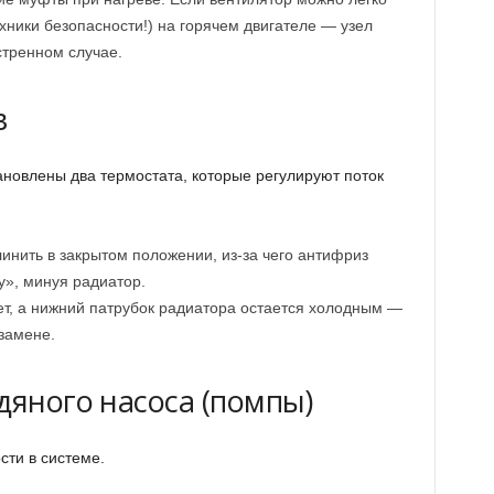
хники безопасности!) на горячем двигателе — узел
стренном случае.
в
новлены два термостата, которые регулируют поток
инить в закрытом положении, из-за чего антифриз
у», минуя радиатор.
ет, а нижний патрубок радиатора остается холодным —
замене.
дяного насоса (помпы)
ти в системе.