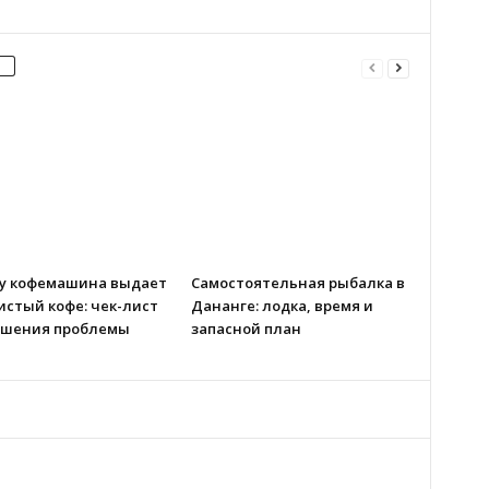
у кофемашина выдает
Самостоятельная рыбалка в
истый кофе: чек-лист
Дананге: лодка, время и
ешения проблемы
запасной план