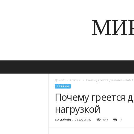
МИ
Домой
Статьи
Почему греется двигатель КАМА
СТАТЬИ
Почему греется 
нагрузкой
По
admin
-
11.05.2026
123
0