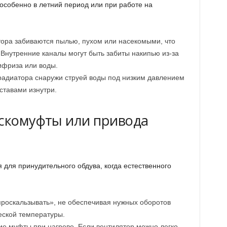
особенно в летний период или при работе на
ора забиваются пылью, пухом или насекомыми, что
 Внутренние каналы могут быть забиты накипью из-за
ифриза или воды.
адиатора снаружи струей воды под низким давлением
ставами изнутри.
искомуфты или привода
 для принудительного обдува, когда естественного
роскальзывать», не обеспечивая нужных оборотов
еской температуры.
е муфты при нагреве. Если вентилятор можно легко