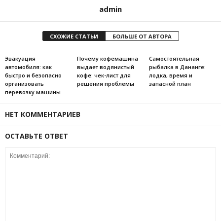
admin
СХОЖИЕ СТАТЬИ
БОЛЬШЕ ОТ АВТОРА
Эвакуация
Почему кофемашина
Самостоятельная
автомобиля: как
выдает водянистый
рыбалка в Дананге:
быстро и безопасно
кофе: чек-лист для
лодка, время и
организовать
решения проблемы
запасной план
перевозку машины
НЕТ КОММЕНТАРИЕВ
ОСТАВЬТЕ ОТВЕТ