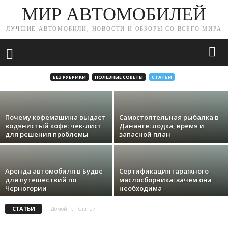
МИР АВТОМОБИЛЕЙ
ЛУЧШИЕ АВТОМОБИЛИ, НОВОСТИ И ОБЗОРЫ СО ВСЕГО МИРА
Эвакуация автомобиля: как быстро и
безопасно организовать перевозку
машины
БЕЗ РУБРИКИ
ПОЛЕЗНЫЕ СОВЕТЫ
СТАТЬИ
admin
-
04.08.2026
Почему кофемашина выдает
Самостоятельная рыбалка в
водянистый кофе: чек-лист
Дананге: лодка, время и
для решения проблемы
запасной план
Аренда автомобиля в Будве
Сертификация гаражного
для путешествий по
маслосборника: зачем она
Черногории
необходима
СТАТЬИ
Домой
Статьи