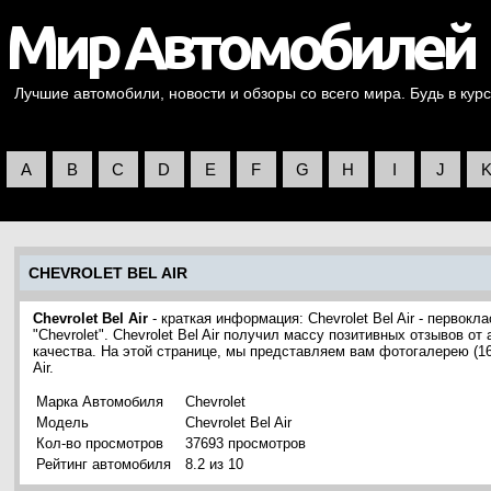
Лучшие автомобили, новости и обзоры со всего мира. Будь в курс
A
B
C
D
E
F
G
H
I
J
CHEVROLET BEL AIR
Chevrolet Bel Air
- краткая информация: Chevrolet Bel Air - первок
"Chevrolet". Chevrolet Bel Air получил массу позитивных отзывов о
качества. На этой странице, мы представляем вам фотогалерею (1
Air.
Марка Автомобиля
Chevrolet
Модель
Chevrolet Bel Air
Кол-во просмотров
37693 просмотров
Рейтинг автомобиля
8.2 из 10