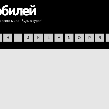
всего мира. Будь в курсе!
H
I
J
K
L
M
N
O
P
R