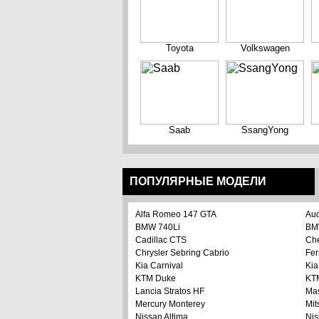
Toyota
Volkswagen
Saab
SsangYong
ПОПУЛЯРНЫЕ МОДЕЛИ
Alfa Romeo 147 GTA
Aud
BMW 740Li
BM
Cadillac CTS
Che
Chrysler Sebring Cabrio
Fer
Kia Carnival
Kia
KTM Duke
KT
Lancia Stratos HF
Mas
Mercury Monterey
Mit
Nissan Altima
Nis