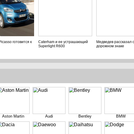
Picasso готовится к
Caterham и ее устрашающий
Медведев рассказал 
Superlight R600
дорожном знаке
Aston Martin
Audi
Bentley
BMW