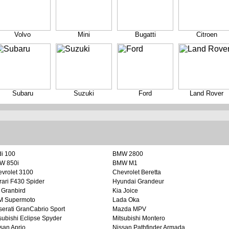
Volvo
Mini
Bugatti
Citroen
Subaru
Suzuki
Ford
Land Rover
i 100
BMW 2800
W 850i
BMW M1
vrolet 3100
Chevrolet Beretta
rari F430 Spider
Hyundai Grandeur
 Granbird
Kia Joice
M Supermoto
Lada Oka
erati GranCabrio Sport
Mazda MPV
subishi Eclipse Spyder
Mitsubishi Montero
san Aprio
Nissan Pathfinder Armada