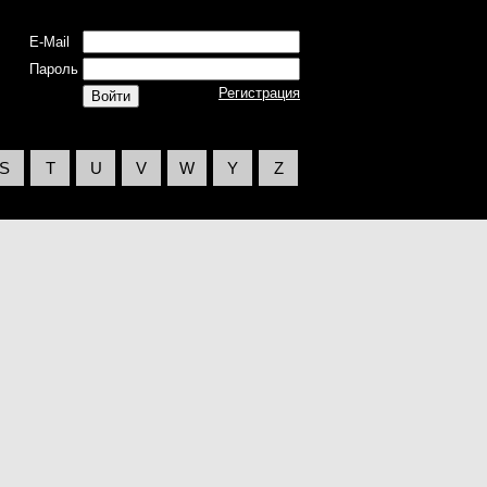
E-Mail
Пароль
Регистрация
S
T
U
V
W
Y
Z