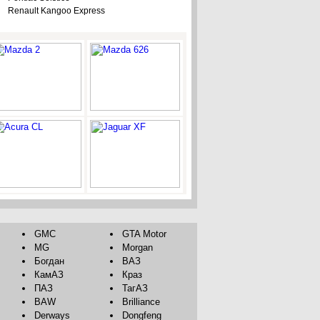
Renault Kangoo Express
GMC
GTA Motor
MG
Morgan
Богдан
ВАЗ
КамАЗ
Краз
ПАЗ
ТагАЗ
BAW
Brilliance
Derways
Dongfeng