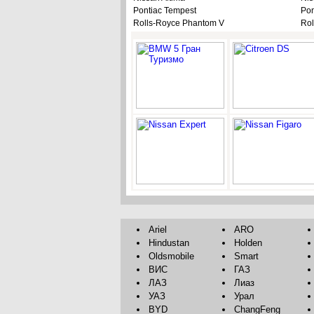
Pontiac Tempest
Pon
Rolls-Royce Phantom V
Rol
Ariel
ARO
Hindustan
Holden
Oldsmobile
Smart
ВИС
ГАЗ
ЛАЗ
Лиаз
УАЗ
Урал
BYD
ChangFeng