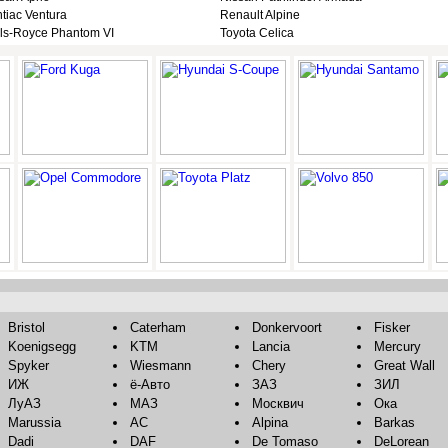
tiac Ventura
Renault Alpine
ls-Royce Phantom VI
Toyota Celica
Bristol
Caterham
Donkervoort
Fisker
Koenigsegg
KTM
Lancia
Mercury
Spyker
Wiesmann
Chery
Great Wall
ИЖ
ё-Авто
ЗАЗ
ЗИЛ
ЛуАЗ
МАЗ
Москвич
Ока
Marussia
AC
Alpina
Barkas
Dadi
DAF
De Tomaso
DeLorean