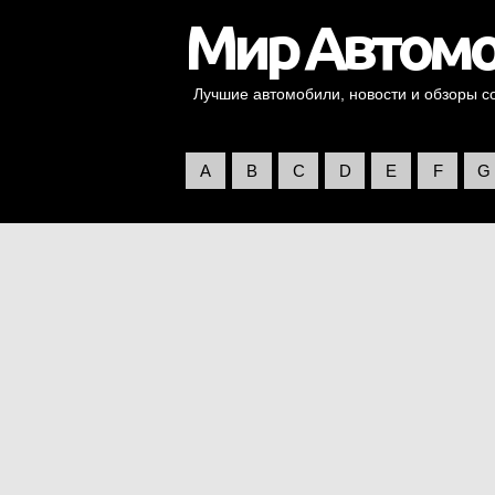
Лучшие автомобили, новости и обзоры со 
A
B
C
D
E
F
G