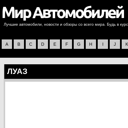
Лучшие автомобили, новости и обзоры со всего мира. Будь в курс
A
B
C
D
E
F
G
H
I
J
ЛУАЗ