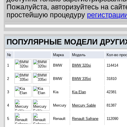
Пожалуйста, авторизуйтесь на сайт
простейшую процедуру
регистраци
ПОПУЛЯРНЫЕ МОДЕЛИ ДРУГИ
№
Марка
Модель
Кол-во про
1
BMW
BMW 320si
114414
2
BMW
BMW 335xi
31810
3
Kia
Kia Elan
42381
4
Mercury
Mercury Sable
81387
5
Renault
Renault Safrane
112090