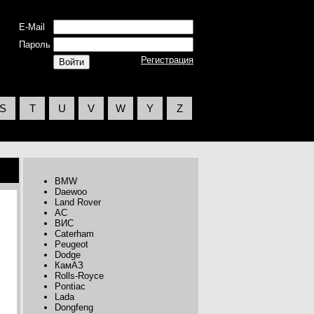
E-Mail
Пароль
Регистрация
S
T
U
V
W
Y
Z
BMW
Daewoo
Land Rover
AC
ВИС
Caterham
Peugeot
Dodge
КамАЗ
Rolls-Royce
Pontiac
Lada
Dongfeng