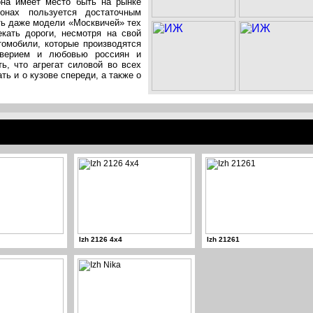
она имеет место быть на рынке
онах пользуется достаточным
ть даже модели «Москвичей» тех
екать дороги, несмотря на свой
томобили, которые производятся
оверием и любовью россиян и
ь, что агрегат силовой во всех
ь и о кузове спереди, а также о
Izh 2126 4x4
Izh 21261