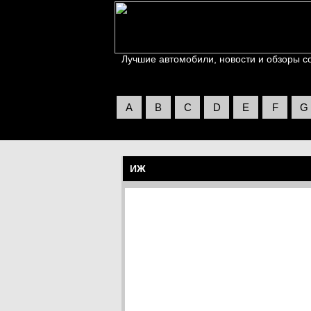
Лучшие автомобили, новости и обзоры со 
A
B
C
D
E
F
G
ИЖ