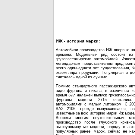
ИЖ - история марки:
Автомобили производства ИЖ впервые на
времена. Модельный ряд состоит из 
грузопассажирских автомобилей. Извес
легендарным представителем предприят
всего одиннадцати лет существования, 
экземпляра продукции. Популярная и до
считалась одной из лучших.
Помимо стандартного пассажирского ав
виде фургона и пикапа, в различных к
время был налажен выпуск грузопассажир
фургоны модели 2715 считались 
автомобилями с малым литражом. С 200
ВАЗ 2106, прежде выпускавшаяся, н
известные за всю историю марки Иж модел
Вопреки многим неутешительным мн
производство после глубокого кризис
вышеупомянутые модели, наряду с авт
популярных ранее, марок, сейчас не на