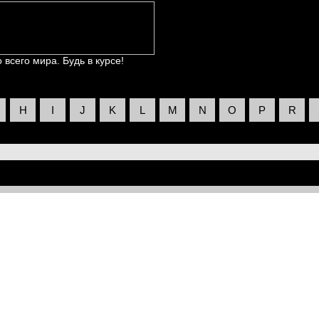
всего мира. Будь в курсе!
H
I
J
K
L
M
N
O
P
R