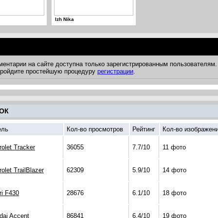
Izh Nika
ментарии на сайте доступна только зарегистрированным пользователям.
 пройдите простейшую процедуру
регистрации
.
ОК
ель
Кол-во просмотров
Рейтинг
Кол-во изображен
olet Tracker
36055
7.7/10
11 фото
olet TrailBlazer
62309
5.9/10
14 фото
ri F430
28676
6.1/10
18 фото
dai Accent
86841
6.4/10
19 фото