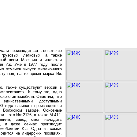
чали производиться в советские
грузовых, легковых, а также
тный всем Москвич и является
ия Иж. Уже в 1977 году, после
был отмечен выпуск миллионного
ступная, на то время марка Иж
то, также существуют версии в
омплектациях. К тому же, одно
ского автомобиля. Отметим, что
единственными доступными
0 года начинает производиться
а Волжском заводе. Основные
и – это Иж 2126, а также М 412.
ениям, завод смог наладить
а, и даже сейчас производит
омобилями Kia. Одна из самых
ходится на лидерских позициях.