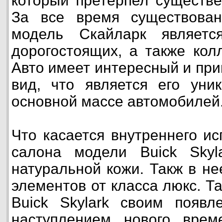
который претерпел существ
За все время существова
модель Скайларк являет
дорогостоящих, а также кол
Авто имеет интересный и пр
вид, что является его уни
основной массе автомобилей
Что касается внутреннего ис
салона модели Buick Skyl
натуральной кожи. Такж в н
элементов от класса люкс. Т
Buick Skylark своим появл
наступлением нового вре