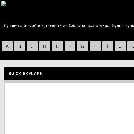
Лучшие автомобили, новости и обзоры со всего мира. Будь в курс
A
B
C
D
E
F
G
H
I
J
BUICK SKYLARK