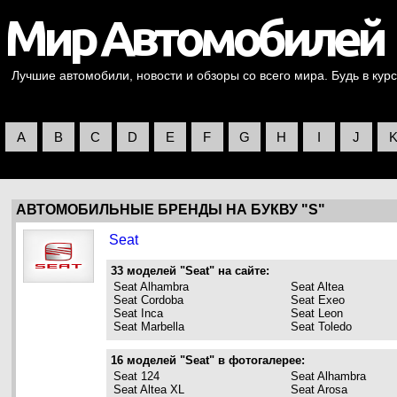
Лучшие автомобили, новости и обзоры со всего мира. Будь в курс
A
B
C
D
E
F
G
H
I
J
АВТОМОБИЛЬНЫЕ БРЕНДЫ НА БУКВУ "S"
Seat
33 моделей "Seat" на сайте:
Seat Alhambra
Seat Altea
Seat Cordoba
Seat Exeo
Seat Inca
Seat Leon
Seat Marbella
Seat Toledo
16 моделей "Seat" в фотогалерее:
Seat 124
Seat Alhambra
Seat Altea XL
Seat Arosa