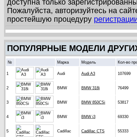
доступна только зарегистрированн
Пожалуйста, авторизуйтесь на сайт
простейшую процедуру
регистраци
ПОПУЛЯРНЫЕ МОДЕЛИ ДРУГИ
№
Марка
Модель
Кол-во пр
1
Audi
Audi A3
107699
2
BMW
BMW 318i
76499
3
BMW
BMW 850CSi
53817
4
BMW
BMW i3
69330
5
Cadillac
Cadillac CTS
55333