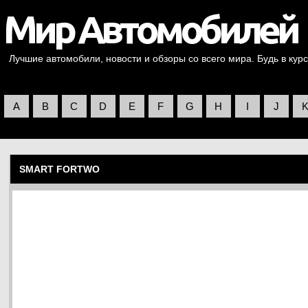
Лучшие автомобили, новости и обзоры со всего мира. Будь в курс
A
B
C
D
E
F
G
H
I
J
SMART FORTWO