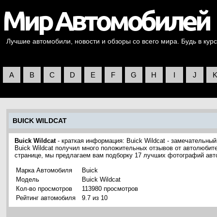
Лучшие автомобили, новости и обзоры со всего мира. Будь в курс
A
B
C
D
E
F
G
H
I
J
BUICK WILDCAT
Buick Wildcat
- краткая информация: Buick Wildcat - замечательны
Buick Wildcat получил много положительных отзывов от автолюбите
странице, мы предлагаем вам подборку 17 лучших фотографий авто
Марка Автомобиля
Buick
Модель
Buick Wildcat
Кол-во просмотров
113980 просмотров
Рейтинг автомобиля
9.7 из 10