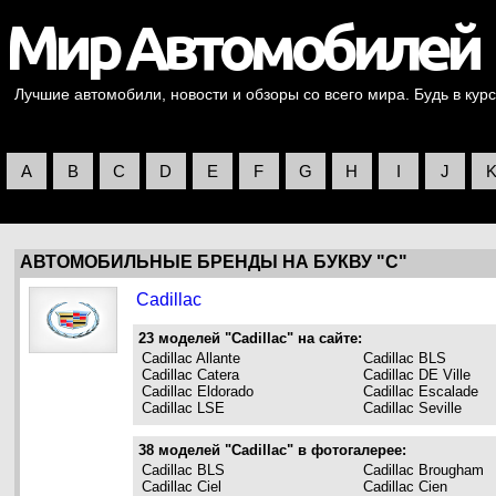
Лучшие автомобили, новости и обзоры со всего мира. Будь в курс
A
B
C
D
E
F
G
H
I
J
АВТОМОБИЛЬНЫЕ БРЕНДЫ НА БУКВУ "C"
Cadillac
23 моделей "Cadillac" на сайте:
Cadillac Allante
Cadillac BLS
Cadillac Catera
Cadillac DE Ville
Cadillac Eldorado
Cadillac Escalade
Cadillac LSE
Cadillac Seville
38 моделей "Cadillac" в фотогалерее:
Cadillac BLS
Cadillac Brougham
Cadillac Ciel
Cadillac Cien