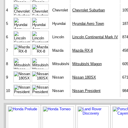
4
Chevrolet
Chevrolet Suburban
10
5
Hyundai
Hyundai Aero Town
18
6
Lincoln
Lincoln Continental Mark IV
87
7
Mazda
Mazda RX-8
45
8
Mitsubishi
Mitsubishi Wagon
60
9
Nissan
Nissan 180SX
67
10
Nissan
Nissan President
98