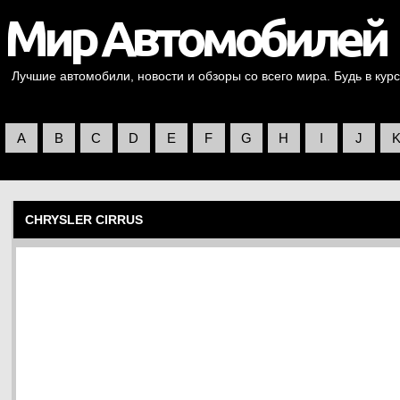
Лучшие автомобили, новости и обзоры со всего мира. Будь в курс
A
B
C
D
E
F
G
H
I
J
CHRYSLER CIRRUS