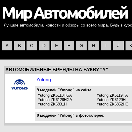
Лучшие автомобили, новости и обзоры со всего мира. Будь в курс
A
B
C
D
E
F
G
H
I
J
АВТОМОБИЛЬНЫЕ БРЕНДЫ НА БУКВУ "Y"
Yutong
9 моделей "Yutong" на сайте:
Yutong ZK6118HGA
Yutong ZK6119HA
Yutong ZK6126HGA
Yutong ZK6129H
Yutong ZK6831H
Yutong ZK6852HG
0 моделей "Yutong" в фотогалерее: