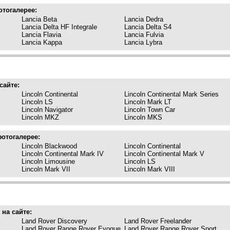
отогалерее:
Lancia Beta
Lancia Dedra
Lancia Delta HF Integrale
Lancia Delta S4
Lancia Flavia
Lancia Fulvia
Lancia Kappa
Lancia Lybra
сайте:
Lincoln Continental
Lincoln Continental Mark Series
Lincoln LS
Lincoln Mark LT
Lincoln Navigator
Lincoln Town Car
Lincoln MKZ
Lincoln MKS
фотогалерее:
Lincoln Blackwood
Lincoln Continental
I
Lincoln Continental Mark IV
Lincoln Continental Mark V
Lincoln Limousine
Lincoln LS
Lincoln Mark VII
Lincoln Mark VIII
 на сайте:
Land Rover Discovery
Land Rover Freelander
Land Rover Range Rover Evoque
Land Rover Range Rover Sport