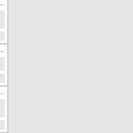
...
...
...