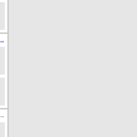
...
...