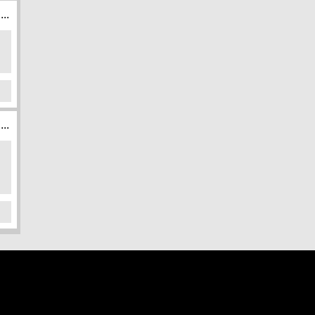
...
...