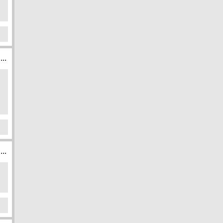
...
...