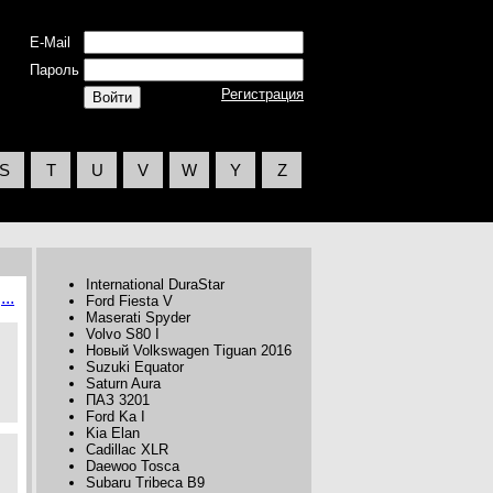
E-Mail
Пароль
Регистрация
S
T
U
V
W
Y
Z
International DuraStar
...
Ford Fiesta V
Maserati Spyder
Volvo S80 I
Новый Volkswagen Tiguan 2016
Suzuki Equator
Saturn Aura
ПАЗ 3201
Ford Ka I
Kia Elan
Cadillac XLR
Daewoo Tosca
Subaru Tribeca B9