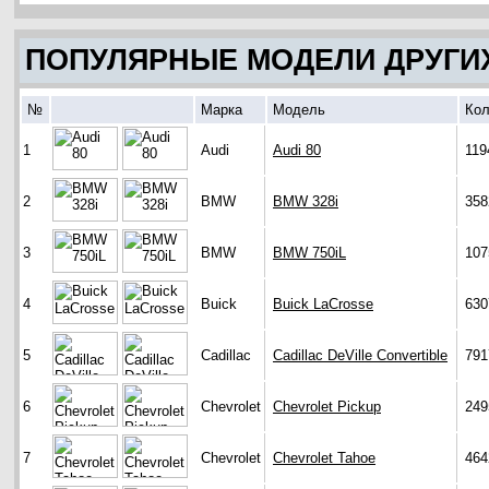
ПОПУЛЯРНЫЕ МОДЕЛИ ДРУГИ
№
Марка
Модель
Кол
1
Audi
Audi 80
119
2
BMW
BMW 328i
358
3
BMW
BMW 750iL
107
4
Buick
Buick LaCrosse
630
5
Cadillac
Cadillac DeVille Convertible
791
6
Chevrolet
Chevrolet Pickup
249
7
Chevrolet
Chevrolet Tahoe
464