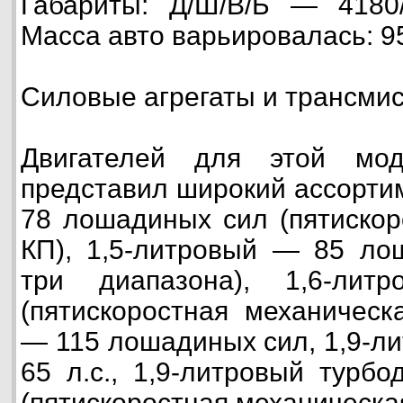
Габариты: Д/Ш/В/Б — 4180/
Масса авто варьировалась: 9
Силовые агрегаты и трансми
Двигателей для этой мод
представил широкий ассорти
78 лошадиных сил (пятискор
КП), 1,5-литровый — 85 ло
три диапазона), 1,6-ли
(пятискоростная механическ
— 115 лошадиных сил, 1,9-л
65 л.с., 1,9-литровый турб
(пятискоростная механическа