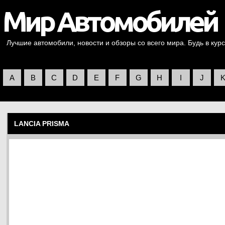
Лучшие автомобили, новости и обзоры со всего мира. Будь в курс
A
B
C
D
E
F
G
H
I
J
LANCIA PRISMA