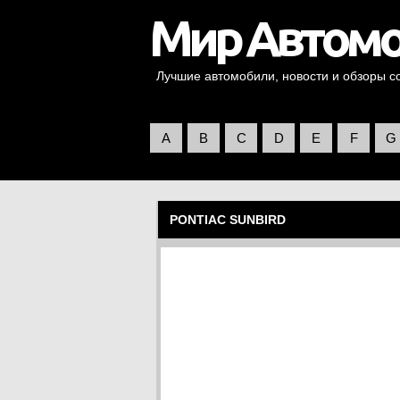
Лучшие автомобили, новости и обзоры со 
A
B
C
D
E
F
G
PONTIAC SUNBIRD