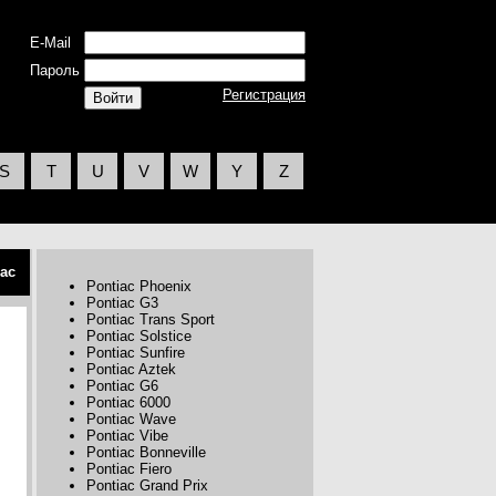
E-Mail
Пароль
Регистрация
S
T
U
V
W
Y
Z
iac
Pontiac Phoenix
Pontiac G3
Pontiac Trans Sport
Pontiac Solstice
Pontiac Sunfire
Pontiac Aztek
Pontiac G6
Pontiac 6000
Pontiac Wave
Pontiac Vibe
Pontiac Bonneville
Pontiac Fiero
Pontiac Grand Prix