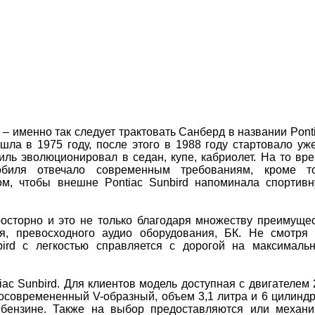
 – именно так следует трактовать Санберд в названии Pont
шла в 1975 году, после этого в 1988 году стартовало уж
иль эволюционировал в седан, купе, кабриолет. На то вр
иля отвечало современным требованиям, кроме то
ом, чтобы внешне Pontiac Sunbird напоминала спортив
просторно и это не только благодаря множеству преимуще
ля, превосходного аудио оборудования, БК. Не смотря
bird с легкостью справляется с дорогой на максималь
iac Sunbird. Для клиентов модель доступная с двигателем 
 осовремененный V-образный, объем 3,1 литра и 6 цилинд
бензине. Также на выбор предоставляются или механи