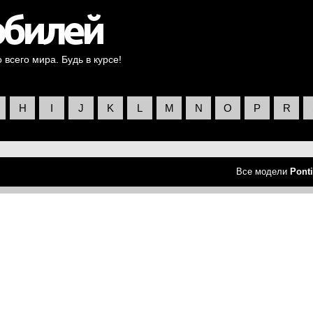
всего мира. Будь в курсе!
H
I
J
K
L
M
N
O
P
R
Все модели
Pont