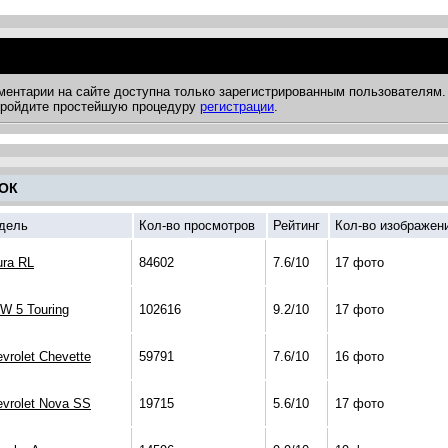
ментарии на сайте доступна только зарегистрированным пользователям.
 пройдите простейшую процедуру
регистрации
.
ОК
дель
Кол-во просмотров
Рейтинг
Кол-во изображен
ura RL
84602
7.6/10
17 фото
W 5 Touring
102616
9.2/10
17 фото
vrolet Chevette
59791
7.6/10
16 фото
vrolet Nova SS
19715
5.6/10
17 фото