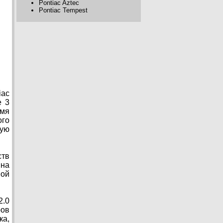
Pontiac Aztec
Pontiac Tempest
iac
е 3
емя
го
ную
ств
 на
ной
2.0
ров
ка,