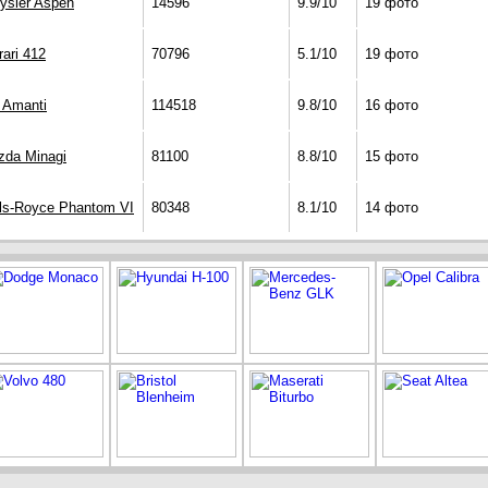
ysler Aspen
14596
9.9/10
19 фото
rari 412
70796
5.1/10
19 фото
 Amanti
114518
9.8/10
16 фото
zda Minagi
81100
8.8/10
15 фото
ls-Royce Phantom VI
80348
8.1/10
14 фото