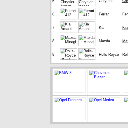
5
Chrysler
Chr
6
Ferrari
Fer
7
Kia
Kia
8
Mazda
Ma
9
Rolls Royce
Rol