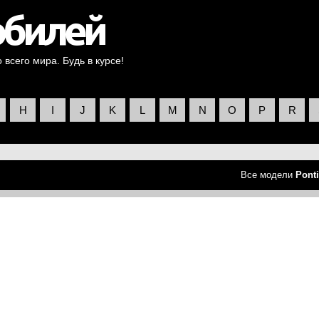
всего мира. Будь в курсе!
H
I
J
K
L
M
N
O
P
R
Все модели
Pont