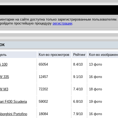
ментарии на сайте доступна только зарегистрированным пользователям.
 пройдите простейшую процедуру
регистрации
.
ОК
дель
Кол-во просмотров
Рейтинг
Кол-во изображен
i 100
65054
8.4/10
13 фото
W 335
12457
9.1/10
16 фото
W M3
72202
7.4/10
18 фото
rari F430 Scuderia
59002
6.8/10
19 фото
borghini Portofino
18084
7.9/10
16 фото