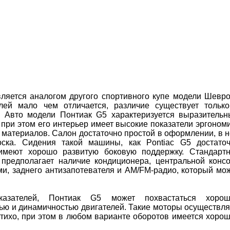
вляется аналогом другого спортивного купе модели Шевр
лей мало чем отличается, различие существует тольк
. Авто модели Понтиак G5 характеризуется выразитель
при этом его интерьер имеет высокие показатели эргоном
 материалов. Салон достаточно простой в оформлении, в 
оска. Сидения такой машины, как Pontiac G5 достато
имеют хорошо развитую боковую поддержку. Стандарт
 предполагает наличие кондиционера, центральной конс
и, заднего антизапотевателя и AM/FM-радио, который мо
азателей, Понтиак G5 может похвастаться хорош
ью и динамичностью двигателей. Такие моторы осуществл
 тихо, при этом в любом варианте оборотов имеется хоро