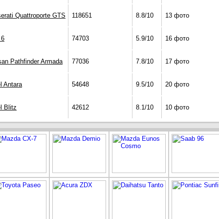
erati Quattroporte GTS
118651
8.8/10
13 фото
 6
74703
5.9/10
16 фото
san Pathfinder Armada
77036
7.8/10
17 фото
l Antara
54648
9.5/10
20 фото
 Blitz
42612
8.1/10
10 фото