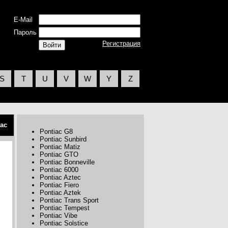
E-Mail
Пароль
Регистрация
S
T
U
V
W
Y
Z
iac
Pontiac G8
Pontiac Sunbird
Pontiac Matiz
Pontiac GTO
Pontiac Bonneville
Pontiac 6000
Pontiac Aztec
Pontiac Fiero
Pontiac Aztek
Pontiac Trans Sport
Pontiac Tempest
Pontiac Vibe
Pontiac Solstice