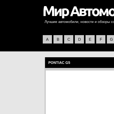
Лучшие автомобили, новости и обзоры со 
A
B
C
D
E
F
G
PONTIAC G5