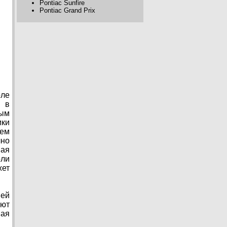
Pontiac Sunfire
Pontiac Grand Prix
оле
о в
ным
ики
нем
чно
ная
оли
жет
ей
яют
шая