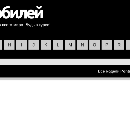
всего мира. Будь в курсе!
H
I
J
K
L
M
N
O
P
R
Все модели
Pont