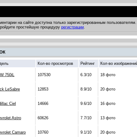
ментарии на сайте доступна только зарегистрированным пользователям.
 пройдите простейшую процедуру
регистрации
.
ОК
дель
Кол-во просмотров
Рейтинг
Кол-во изображени
W 750iL
107530
6.3/10
18 фото
ck LeSabre
12853
8.9/10
20 фото
illac Ciel
14666
9.6/10
16 фото
vrolet Astro
60626
7.7/10
13 фото
vrolet Camaro
10760
9.1/10
20 фото