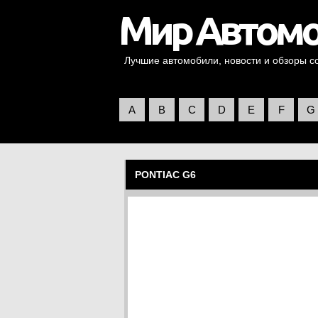
Лучшие автомобили, новости и обзоры со 
A
B
C
D
E
F
G
PONTIAC G6