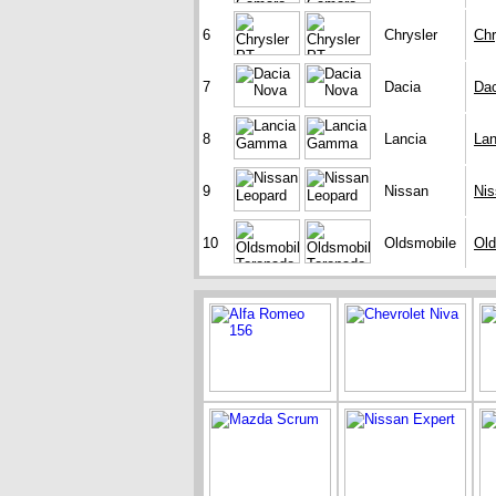
6
Chrysler
Chr
7
Dacia
Da
8
Lancia
La
9
Nissan
Nis
10
Oldsmobile
Old