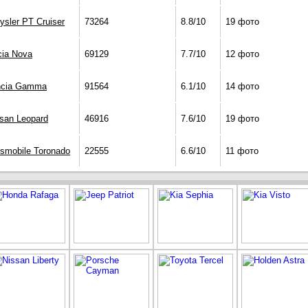
ysler PT Cruiser
73264
8.8/10
19 фото
cia Nova
69129
7.7/10
12 фото
ncia Gamma
91564
6.1/10
14 фото
san Leopard
46916
7.6/10
19 фото
smobile Toronado
22555
6.6/10
11 фото