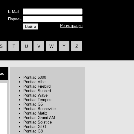
E-Mail
Пароль
Регистрация
S
T
U
V
W
Y
Z
iac
Pontiac 6000
Pontiac Vibe
Pontiac Firebird
Pontiac Sunbird
Pontiac Wave
Pontiac Tempest
Pontiac G5
Pontiac Bonneville
Pontiac Matiz
Pontiac Grand AM
Pontiac Solstice
Pontiac GTO
Pontiac G8