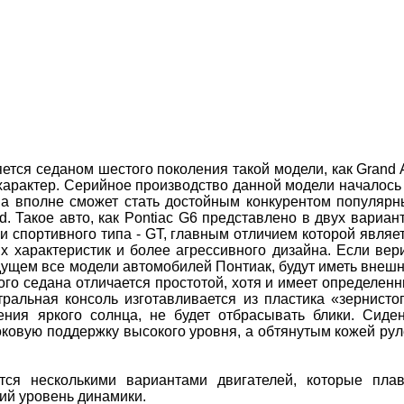
ется седаном шестого поколения такой модели, как Grand
характер. Серийное производство данной модели началось
на вполне сможет стать достойным конкурентом популяр
. Такое авто, как Pontiac G6 представлено в двух вариан
и спортивного типа - GT, главным отличием которой являе
 характеристик и более агрессивного дизайна. Если вер
дущем все модели автомобилей Понтиак, будут иметь внеш
ого седана отличается простотой, хотя и имеет определен
тральная консоль изготавливается из пластика «зернисто
ения яркого солнца, не будет отбрасывать блики. Сиде
оковую поддержку высокого уровня, а обтянутым кожей ру
ся несколькими вариантами двигателей, которые пла
ий уровень динамики.