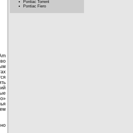
Pontiac Torrent
Pontiac Fiero
 Am
 во
ным
тах
тся
ить
ний
ные
го»
нья
лем
вно