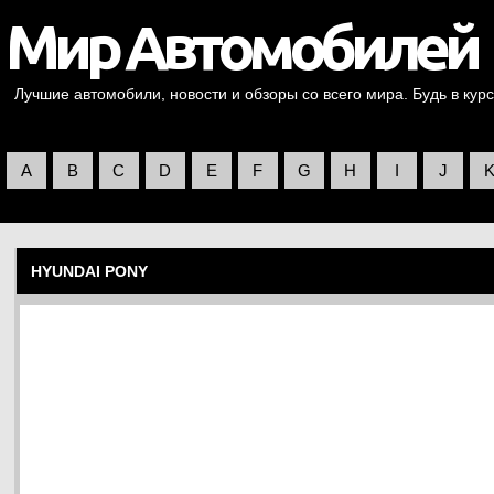
Лучшие автомобили, новости и обзоры со всего мира. Будь в курс
A
B
C
D
E
F
G
H
I
J
HYUNDAI PONY