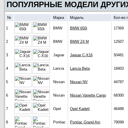
ПОПУЛЯРНЫЕ МОДЕЛИ ДРУГИ
№
Марка
Модель
Кол-во 
1
BMW
BMW 650i
17369
2
BMW
BMW Z4 M
12507
3
Jaguar
Jaguar C-X16
50481
4
Lancia
Lancia Beta
18403
5
Nissan
Nissan NV
44787
6
Nissan
Nissan Vanette Cargo
68300
7
Opel
Opel Kadett
46488
8
Pontiac
Pontiac Grand Am
79099