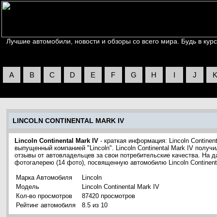
Лучшие автомобили, новости и обзоры со всего мира. Будь в курс
A
B
C
D
E
F
G
H
I
J
LINCOLN CONTINENTAL MARK IV
Lincoln Continental Mark IV
- краткая информация: Lincoln Continen
выпущенный компанией "Lincoln". Lincoln Continental Mark IV получ
отзывы от автовладельцев за свои потребительские качества. На 
фотогалерею (14 фото), посвященную автомобилю Lincoln Continenta
Марка Автомобиля
Lincoln
Модель
Lincoln Continental Mark IV
Кол-во просмотров
87420 просмотров
Рейтинг автомобиля
8.5 из 10