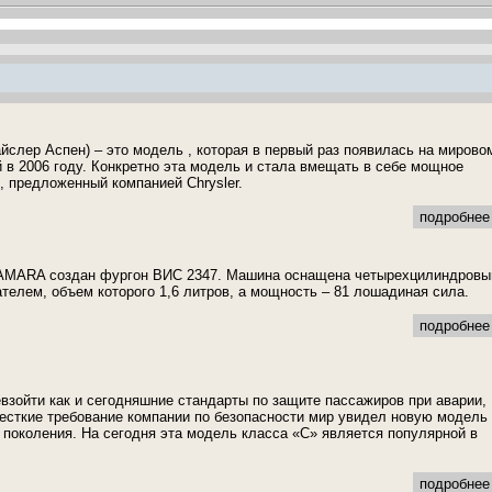
айслер Аспен) – это модель , которая в первый раз появилась на мирово
 в 2006 году. Конкретно эта модель и стала вмещать в себе мощное
, предложенный компанией Chrysler.
подробнее 
AMARA создан фургон ВИС 2347. Машина оснащена четырехцилиндров
телем, объем которого 1,6 литров, а мощность – 81 лошадиная сила.
подробнее 
евзойти как и сегодняшние стандарты по защите пассажиров при аварии,
жесткие требование компании по безопасности мир увидел новую модель
о поколения. На сегодня эта модель класса «С» является популярной в
подробнее 