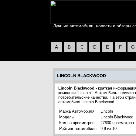
Лучшие автомобили, новости и обзоры со 
A
B
C
D
E
F
G
LINCOLN BLACKWOOD
Lincoln Blackwood
- краткая информация
компании "Lincoln". Автомобиль получил
потребительские качества. На этой стра
автомобиля Lincoln Blackwood.
Марка Автомобиля
Lincoln
Модель
Lincoln Blackwood
Кол-во просмотров
27630 просмотров
Рейтинг автомобиля
9.9 из 10