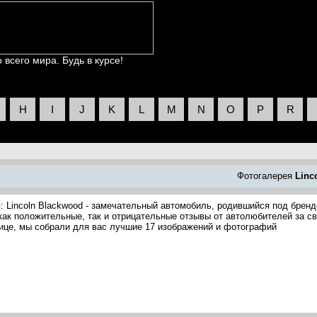
всего мира. Будь в курсе!
H
I
J
K
L
M
N
O
P
R
Фотогалерея
Linc
: Lincoln Blackwood - замечательный автомобиль, родившийся под брен
 как положительные, так и отрицательные отзывы от автолюбителей за с
нице, мы собрали для вас лучшие 17 изображений и фотографий