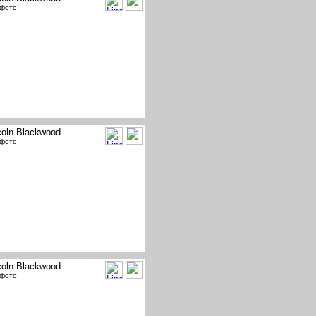
 фото
coln Blackwood
 фото
coln Blackwood
 фото