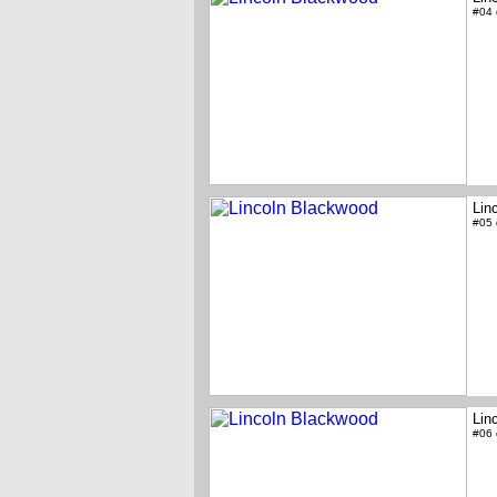
#04
Lin
#05
Lin
#06