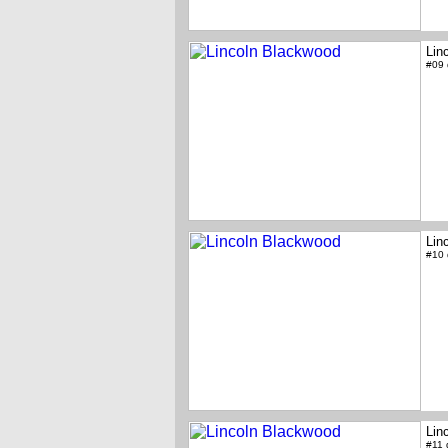
Lin
#09
Lin
#10
Lin
#11