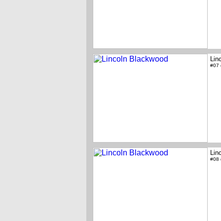
Lin
#07
Lin
#08