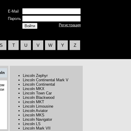
E-Mail
Пароль
Регистрация
S
T
U
V
W
Y
Z
oln
Lincoln Zephyr
Lincoln Continental Mark V
Lincoln Continental
дом
Lincoln MKX
вои
Lincoln Town Car
Lincoln Blackwood
Lincoln MKT
Lincoln Limousine
Lincoln Aviator
Lincoln MKS
Lincoln Navigator
Lincoln LS
Lincoln Mark VII