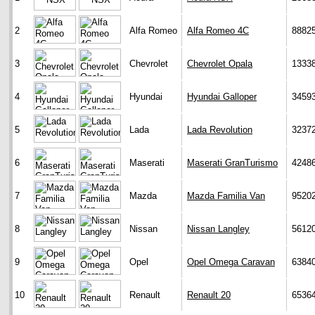
2
Alfa Romeo
Alfa Romeo 4C
8882
3
Chevrolet
Chevrolet Opala
1333
4
Hyundai
Hyundai Galloper
3459
5
Lada
Lada Revolution
3237
6
Maserati
Maserati GranTurismo
4248
7
Mazda
Mazda Familia Van
9520
8
Nissan
Nissan Langley
5612
9
Opel
Opel Omega Caravan
6384
10
Renault
Renault 20
6536