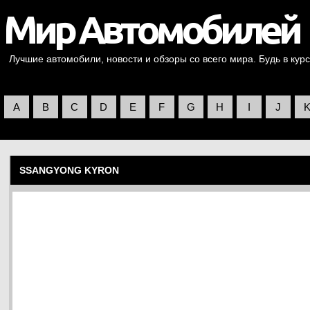
Лучшие автомобили, новости и обзоры со всего мира. Будь в курс
A
B
C
D
E
F
G
H
I
J
SSANGYONG KYRON