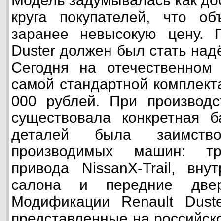
Модель задумывалась как до
круга покупателей, что об
заранее невысокую цену. П
Duster должен был стать на
Сегодня на отечественном
самой стандартной комплект
000 рублей. При производс
существовала конкретная б
деталей была заимств
производимых машин: тр
привода NissanX-Trail, вн
салона и передние двер
Модификации Renault Duste
представленные на российск