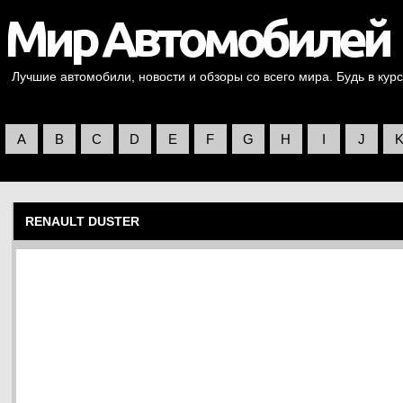
Лучшие автомобили, новости и обзоры со всего мира. Будь в курс
A
B
C
D
E
F
G
H
I
J
RENAULT DUSTER