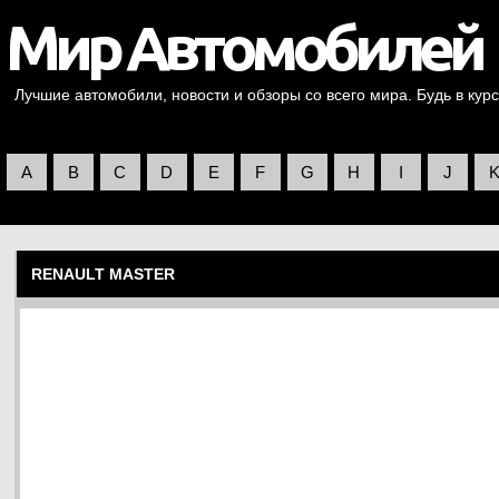
Лучшие автомобили, новости и обзоры со всего мира. Будь в курс
A
B
C
D
E
F
G
H
I
J
RENAULT MASTER