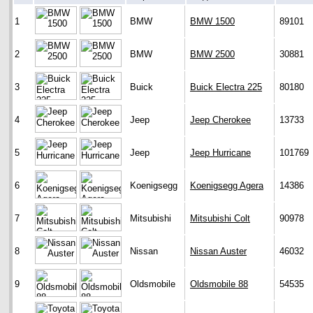
1
BMW
BMW 1500
89101
2
BMW
BMW 2500
30881
3
Buick
Buick Electra 225
80180
4
Jeep
Jeep Cherokee
13733
5
Jeep
Jeep Hurricane
101769
6
Koenigsegg
Koenigsegg Agera
14386
7
Mitsubishi
Mitsubishi Colt
90978
8
Nissan
Nissan Auster
46032
9
Oldsmobile
Oldsmobile 88
54535