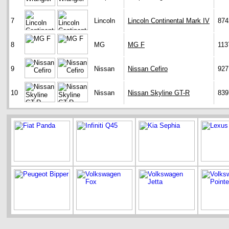
7
Lincoln
Lincoln Continental Mark IV
874
8
MG
MG F
113
9
Nissan
Nissan Cefiro
927
10
Nissan
Nissan Skyline GT-R
839