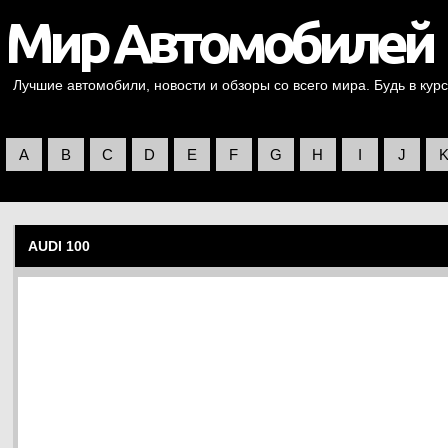
Лучшие автомобили, новости и обзоры со всего мира. Будь в курс
A
B
C
D
E
F
G
H
I
J
AUDI 100