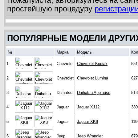
Пожалуйста, авторизуйтесь на сайт
простейшую процедуру
регистраци
ПОПУЛЯРНЫЕ МОДЕЛИ ДРУГИ
№
Марка
Модель
Кол
1
Chevrolet
Chevrolet Kodiak
551
2
Chevrolet
Chevrolet Lumina
627
3
Daihatsu
Daihatsu Applause
513
4
Jaguar
Jaguar XJ12
380
5
Jaguar
Jaguar XK8
119
6
Jeep
Jeep Wrangler
679