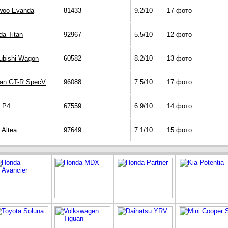
woo Evanda
81433
9.2/10
17 фото
a Titan
92967
5.5/10
12 фото
ubishi Wagon
60582
8.2/10
13 фото
san GT-R SpecV
96088
7.5/10
17 фото
 P4
67559
6.9/10
14 фото
 Altea
97649
7.1/10
15 фото