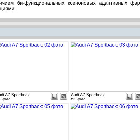
личием би-функциональных ксеноновых адаптивных фа
циями.
di A7 Sportback
Audi A7 Sportback
2 фото
#03 фото