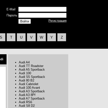
E-Mail
Пароль
Регистрация
S
T
U
V
W
Y
Z
di
Audi A4
Audi TT Roadster
Audi A5 Sportback
Audi 100
Audi S5 Sportback
Audi 80 B2
Audi Cabriolet
Audi 100 Avant
Audi A3 Sportback
Audi A3 8Pf
Audi A7 Sportback
Audi RS6
Audi S8 D2