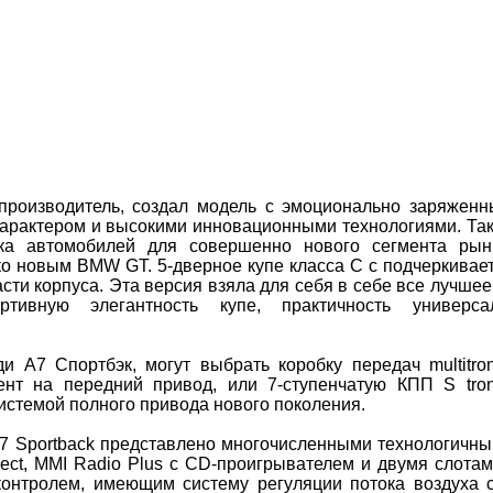
производитель, создал модель с эмоционально заряжен
характером и высокими инновационными технологиями. Та
ка автомобилей для совершенно нового сегмента рын
ко новым BMW GT. 5-дверное купе класса С с подчеркивае
ти корпуса. Эта версия взяла для себя в себе все лучшее
тивную элегантность купе, практичность универса
 А7 Спортбэк, могут выбрать коробку передач multitron
нт на передний привод, или 7-ступенчатую КПП S tron
истемой полного привода нового поколения.
A7 Sportback представлено многочисленными технологичн
lect, MMI Radio Plus с CD-проигрывателем и двумя слотам
т-контролем, имеющим систему регуляции потока воздуха 