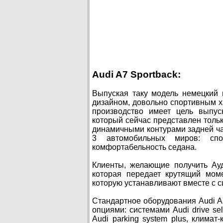
Audi A7 Sportback:
Выпуская таку модель немецкий 
дизайном, довольно спортивным 
производство имеет цель выпус
который сейчас представлен толь
динамичными контурами задней час
3 автомобильных миров: спор
комфортабельность седана.
Клиенты, желающие получить Ауди
которая передает крутящий моме
которую устанавливают вместе с с
Стандартное оборудования Audi 
опциями: системами Audi drive se
Audi parking system plus, клима