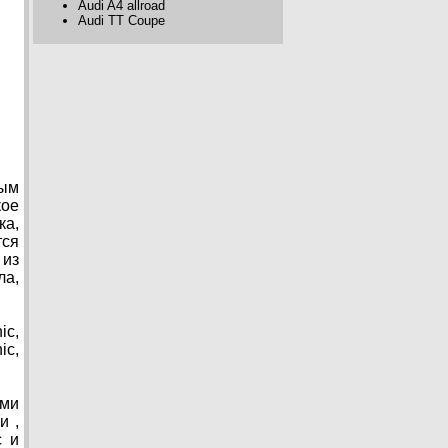
Audi A4 allroad
Audi TT Coupe
ным
кое
ка,
тся
 из
ла,
ic,
ic,
ыми
и ,
с и