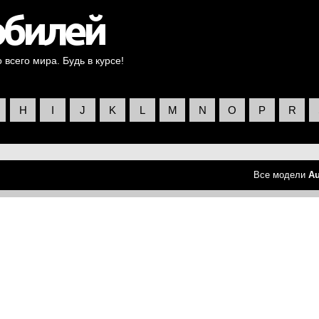
всего мира. Будь в курсе!
H
I
J
K
L
M
N
O
P
R
Все модели
Au