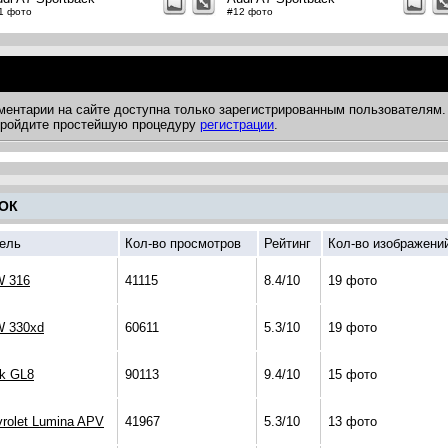
1 фото
#12 фото
ментарии на сайте доступна только зарегистрированным пользователям.
 пройдите простейшую процедуру
регистрации
.
ОК
ель
Кол-во просмотров
Рейтинг
Кол-во изображени
 316
41115
8.4/10
19 фото
 330xd
60611
5.3/10
19 фото
ck GL8
90113
9.4/10
15 фото
rolet Lumina APV
41967
5.3/10
13 фото