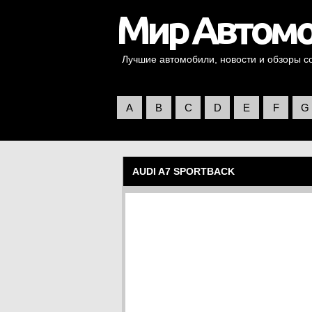
Лучшие автомобили, новости и обзоры со 
A
B
C
D
E
F
G
AUDI A7 SPORTBACK