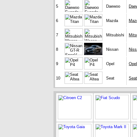
5
Daewoo
Dae
6
Mazda
Mazd
7
Mitsubishi
Mits
8
Nissan
Nis
9
Opel
Opel
10
Seat
Seat