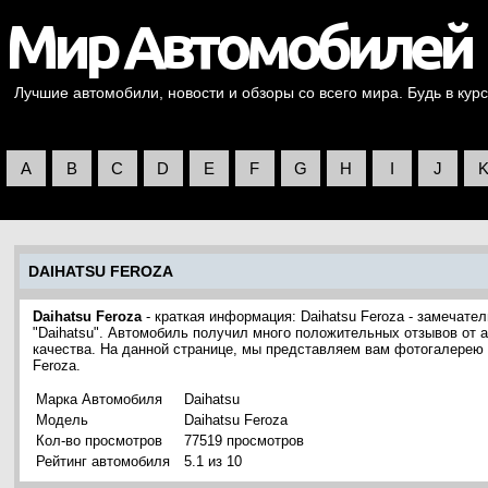
Лучшие автомобили, новости и обзоры со всего мира. Будь в курс
A
B
C
D
E
F
G
H
I
J
DAIHATSU FEROZA
Daihatsu Feroza
- краткая информация: Daihatsu Feroza - замечат
"Daihatsu". Автомобиль получил много положительных отзывов от 
качества. На данной странице, мы представляем вам фотогалерею 
Feroza.
Марка Автомобиля
Daihatsu
Модель
Daihatsu Feroza
Кол-во просмотров
77519 просмотров
Рейтинг автомобиля
5.1 из 10