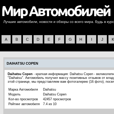
Лучшие автомобили, новости и обзоры со всего мира. Будь в курс
A
B
C
D
E
F
G
H
I
J
DAIHATSU COPEN
Daihatsu Copen
- краткая информация: Daihatsu Copen - великоле
"Daihatsu". Автомобиль получил массу позитивных отзывов от влад
этой странице, мы представляем вам фотогалерею (16 фото), пос
Марка Автомобиля
Daihatsu
Модель
Daihatsu Copen
Кол-во просмотров
42457 просмотров
Рейтинг автомобиля
7.4 из 10