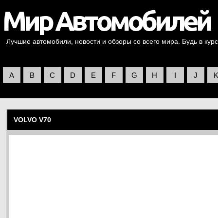
Лучшие автомобили, новости и обзоры со всего мира. Будь в курс
A
B
C
D
E
F
G
H
I
J
VOLVO V70