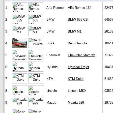
1
Alfa Romeo
Alfa Romeo 164
2247
2
BMW
BMW 635 CSi
6456
3
BMW
BMW M1
2816
4
Buick
Buick Invicta
1064
5
Chevrolet
Chevrolet Starcraft
7132
6
Hyundai
Hyundai Trajet
1043
7
KTM
KTM Duke
6166
8
Lincoln
Lincoln MKX
9352
9
Mazda
Mazda 929
1973