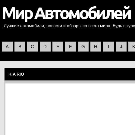
Лучшие автомобили, новости и обзоры со всего мира. Будь в курс
A
B
C
D
E
F
G
H
I
J
KIA RIO