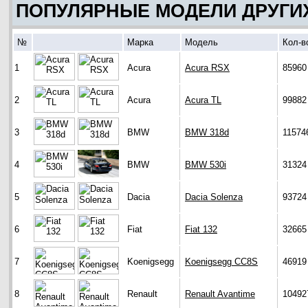
ПОПУЛЯРНЫЕ МОДЕЛИ ДРУГИ
№
Марка
Модель
Кол-в
1
Acura
Acura RSX
85960
2
Acura
Acura TL
99882
3
BMW
BMW 318d
11574
4
BMW
BMW 530i
31324
5
Dacia
Dacia Solenza
93724
6
Fiat
Fiat 132
32665
7
Koenigsegg
Koenigsegg CC8S
46919
8
Renault
Renault Avantime
10492