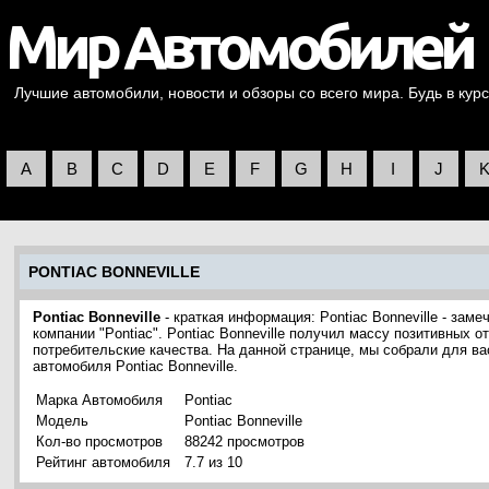
Лучшие автомобили, новости и обзоры со всего мира. Будь в курс
A
B
C
D
E
F
G
H
I
J
PONTIAC BONNEVILLE
Pontiac Bonneville
- краткая информация: Pontiac Bonneville - за
компании "Pontiac". Pontiac Bonneville получил массу позитивных 
потребительские качества. На данной странице, мы собрали для в
автомобиля Pontiac Bonneville.
Марка Автомобиля
Pontiac
Модель
Pontiac Bonneville
Кол-во просмотров
88242 просмотров
Рейтинг автомобиля
7.7 из 10