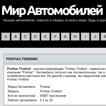
Лучшие автомобили, новости и обзоры со всего мира. Будь в курс
A
B
C
D
E
F
G
H
I
J
PONTIAC FIREBIRD
Pontiac Firebird
- краткая информация: Pontiac Firebird - первокла
компании "Pontiac". Автомобиль получил как положительные, так и
потребительские качества. На данной странице, мы предлагаем в
Pontiac Firebird.
Марка Автомобиля
Pontiac
Модель
Pontiac Firebird
Кол-во просмотров
64007 просмотров
Рейтинг автомобиля
6.1 из 10