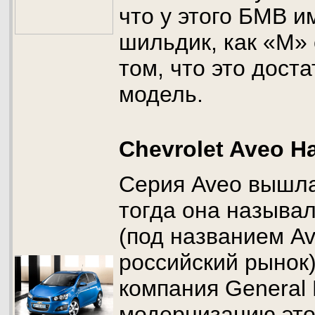
что у этого БМВ и
шильдик, как «М» 
том, что это дост
модель.
Chevrolet Aveo Ha
Серия Aveo вышла 
тогда она называ
(под названием A
российский рынок)
компания General
модернизацию это