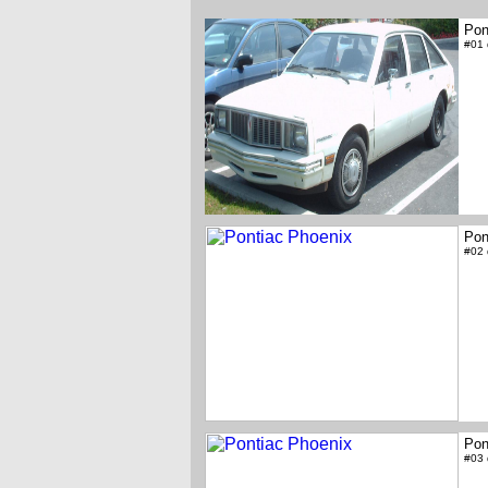
Pon
#01
Pon
#02
Pon
#03