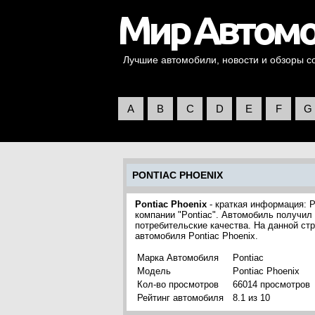
Лучшие автомобили, новости и обзоры со 
A
B
C
D
E
F
G
PONTIAC PHOENIX
Pontiac Phoenix
- краткая информация: P
компании "Pontiac". Автомобиль получил
потребительские качества. На данной ст
автомобиля Pontiac Phoenix.
Марка Автомобиля
Pontiac
Модель
Pontiac Phoenix
Кол-во просмотров
66014 просмотров
Рейтинг автомобиля
8.1 из 10