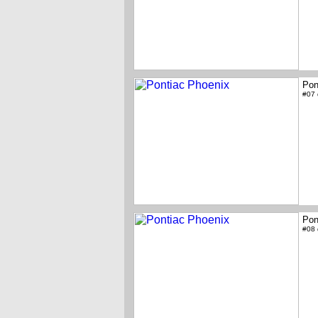
Pon
#07
Pon
#08