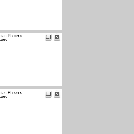
tiac Phoenix
 фото
tiac Phoenix
 фото