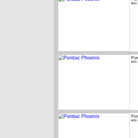
#04
Pon
#05
Pon
#06