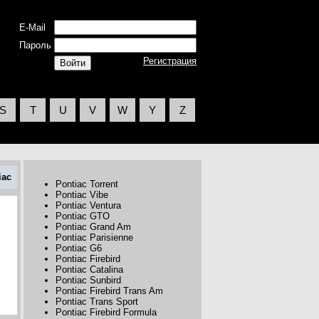
E-Mail
Пароль
Регистрация
S
T
U
V
W
Y
Z
iac
Pontiac Torrent
Pontiac Vibe
Pontiac Ventura
Pontiac GTO
Pontiac Grand Am
Pontiac Parisienne
Pontiac G6
Pontiac Firebird
Pontiac Catalina
Pontiac Sunbird
Pontiac Firebird Trans Am
Pontiac Trans Sport
Pontiac Firebird Formula