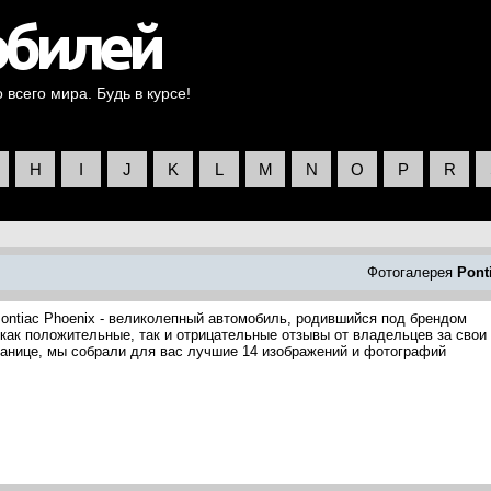
всего мира. Будь в курсе!
H
I
J
K
L
M
N
O
P
R
Фотогалерея
Pont
ontiac Phoenix - великолепный автомобиль, родившийся под брендом
 как положительные, так и отрицательные отзывы от владельцев за свои
ранице, мы собрали для вас лучшие 14 изображений и фотографий