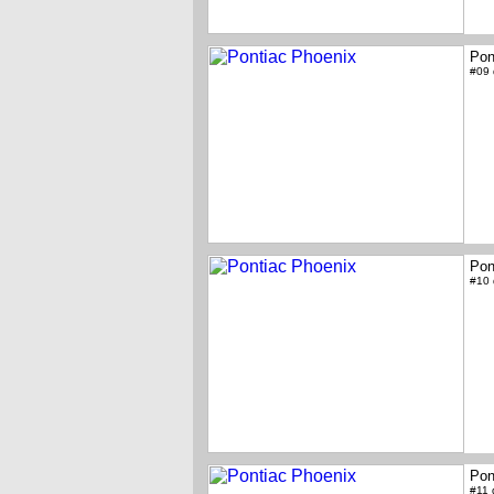
Pon
#09
Pon
#10
Pon
#11