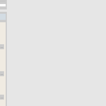
...
...
...