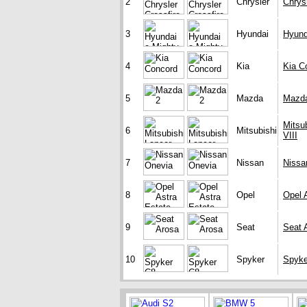
2
Chrysler
Chrysl
3
Hyundai
Hyund
4
Kia
Kia C
5
Mazda
Mazd
Mitsu
6
Mitsubishi
VIII
7
Nissan
Nissa
8
Opel
Opel 
9
Seat
Seat 
10
Spyker
Spyke