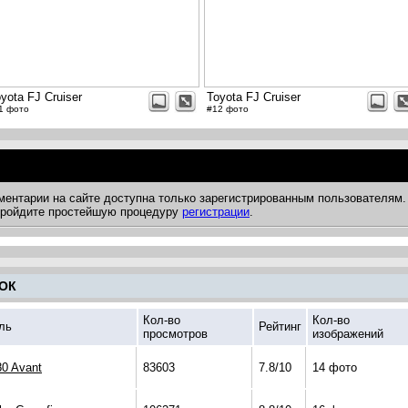
yota FJ Cruiser
Toyota FJ Cruiser
1 фото
#12 фото
ментарии на сайте доступна только зарегистрированным пользователям.
 пройдите простейшую процедуру
регистрации
.
ОК
Кол-во
Кол-во
ль
Рейтинг
просмотров
изображений
80 Avant
83603
7.8/10
14 фото