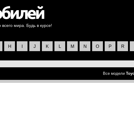
всего мира. Будь в курсе!
H
I
J
K
L
M
N
O
P
R
Все модели
Toy