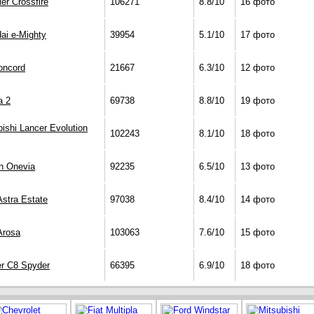
er Crossfire
106271
8.8/10
16 фото
ai e-Mighty
39954
5.1/10
17 фото
oncord
21667
6.3/10
12 фото
a 2
69738
8.8/10
19 фото
bishi Lancer Evolution
102243
8.1/10
18 фото
n Onevia
92235
6.5/10
13 фото
Astra Estate
97038
8.4/10
14 фото
Arosa
103063
7.6/10
15 фото
r C8 Spyder
66395
6.9/10
18 фото