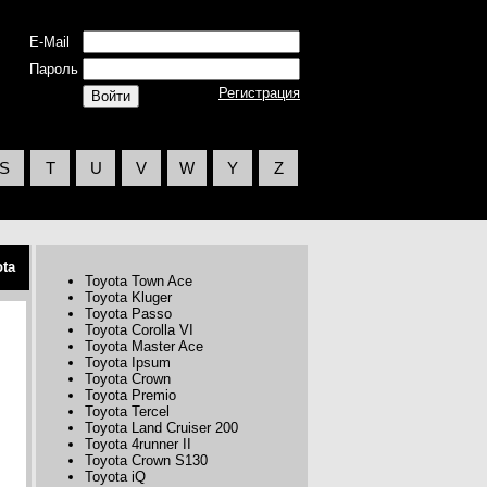
E-Mail
Пароль
Регистрация
S
T
U
V
W
Y
Z
ota
Toyota Town Ace
Toyota Kluger
Toyota Passo
Toyota Corolla VI
Toyota Master Ace
Toyota Ipsum
Toyota Crown
Toyota Premio
Toyota Tercel
Toyota Land Cruiser 200
Toyota 4runner II
Toyota Crown S130
Toyota iQ