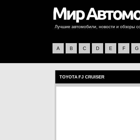
Лучшие автомобили, новости и обзоры со 
A
B
C
D
E
F
G
TOYOTA FJ CRUISER