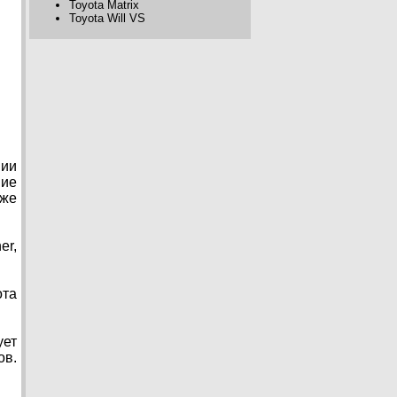
Toyota Matrix
Toyota Will VS
нии
ние
 же
er,
ота
ует
ов.