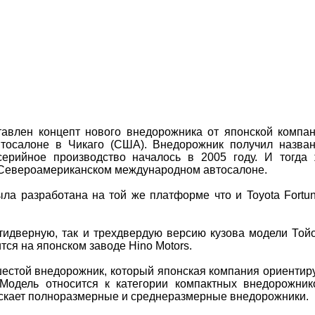
авлен концепт нового внедорожника от японской компа
тосалоне в Чикаго (США). Внедорожник получил назва
ерийное производство началось в 2005 году. И тогда
 Североамериканском международном автосалоне.
а разработана на той же платформе что и Toyota Fortun
тидверную, так и трехдвердую версию кузова модели Той
тся на японском заводе Hіno Motors.
шестой внедорожник, который японская компания ориентир
одель относится к категории компактных внедорожник
ускает полноразмерные и среднеразмерные внедорожники.