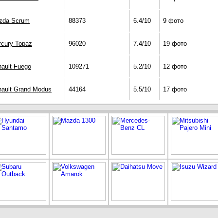
zda Scrum
88373
6.4/10
9 фото
cury Topaz
96020
7.4/10
19 фото
ault Fuego
109271
5.2/10
12 фото
ault Grand Modus
44164
5.5/10
17 фото