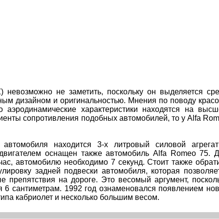
 невозможно не заметить, поскольку он выделяется ср
ным дизайном и оригинальностью. Мнения по поводу крас
то аэродинамические характеристики находятся на выс
иенты сопротивления подобных автомобилей, то у Alfa Ro
 автомобиля находится 3-х литровый силовой агрега
двигателем оснащен также автомобиль Alfa Romeo 75. 
/час, автомобилю необходимо 7 секунд. Стоит также обрат
улировку задней подвески автомобиля, которая позволяе
е препятствия на дороге. Это весомый аргумент, поскол
я 6 сантиметрам. 1992 год ознаменовался появлением но
типа кабриолет и несколько большим весом.