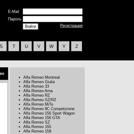
E-Mail
Пароль
Регистрация
S
T
U
V
W
Y
Z
eo
Alfa Romeo Montreal
Alfa Romeo Giulia
Alfa Romeo 33
Alfa Romeo Arna
Alfa Romeo RZ
Alfa Romeo SZ/RZ
Alfa Romeo MiTo
Alfa Romeo 8C Competizione
Alfa Romeo 156 Sport Wagon
Alfa Romeo 156 GTA
Alfa Romeo SZ
Alfa Romeo 155
Alfa Romeo 159