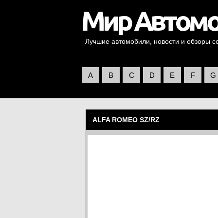
Лучшие автомобили, новости и обзоры со 
A
B
C
D
E
F
G
ALFA ROMEO SZ/RZ