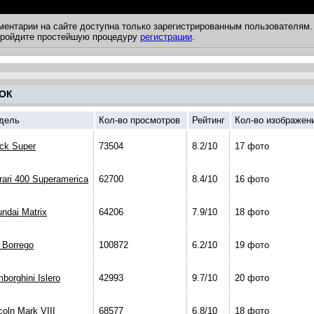
ментарии на сайте доступна только зарегистрированным пользователям.
 пройдите простейшую процедуру
регистрации
.
ОК
дель
Кол-во просмотров
Рейтинг
Кол-во изображен
ck Super
73504
8.2/10
17 фото
rari 400 Superamerica
62700
8.4/10
16 фото
ndai Matrix
64206
7.9/10
18 фото
 Borrego
100872
6.2/10
19 фото
borghini Islero
42993
9.7/10
20 фото
coln Mark VIII
68577
6.8/10
18 фото