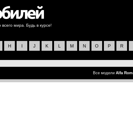
всего мира. Будь в курсе!
H
I
J
K
L
M
N
O
P
R
Все модели
Alfa Rom