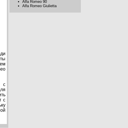
Alfa Romeo 90
Alfa Romeo Giulietta
еди
оты
шем
meo
т с
Для
ить
т с
ьку
вой