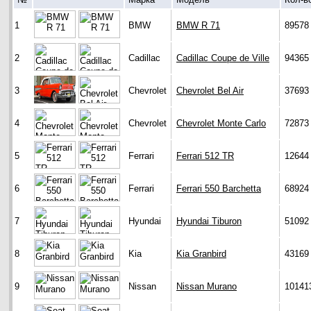
1
BMW
BMW R 71
89578
2
Cadillac
Cadillac Coupe de Ville
94365
3
Chevrolet
Chevrolet Bel Air
37693
4
Chevrolet
Chevrolet Monte Carlo
72873
5
Ferrari
Ferrari 512 TR
12644
6
Ferrari
Ferrari 550 Barchetta
68924
7
Hyundai
Hyundai Tiburon
51092
8
Kia
Kia Granbird
43169
9
Nissan
Nissan Murano
10141