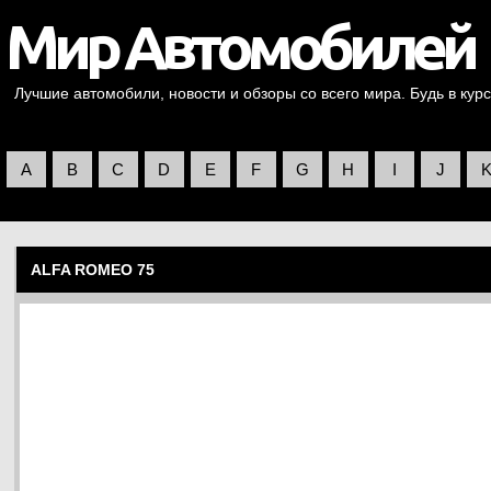
Лучшие автомобили, новости и обзоры со всего мира. Будь в курс
A
B
C
D
E
F
G
H
I
J
ALFA ROMEO 75