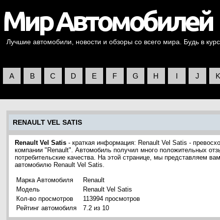
Лучшие автомобили, новости и обзоры со всего мира. Будь в курс
A
B
C
D
E
F
G
H
I
J
RENAULT VEL SATIS
Renault Vel Satis
- краткая информация: Renault Vel Satis - прево
компании "Renault". Автомобиль получил много положительных отз
потребительские качества. На этой странице, мы представляем ва
автомобилю Renault Vel Satis.
Марка Автомобиля
Renault
Модель
Renault Vel Satis
Кол-во просмотров
113994 просмотров
Рейтинг автомобиля
7.2 из 10