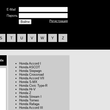
E-Mail
Пароль
Регистрация
S
T
U
V
W
Y
Z
da
Honda Accord I
Honda ASCOT
Honda Stepwgn
Honda Crossroad
Honda Accord VII
Honda S-MX
Honda Civic Type-R
Honda Hr-V
Honda Z
Honda Stream I
Honda Torneo
Honda Rafaga
Honda Accord III