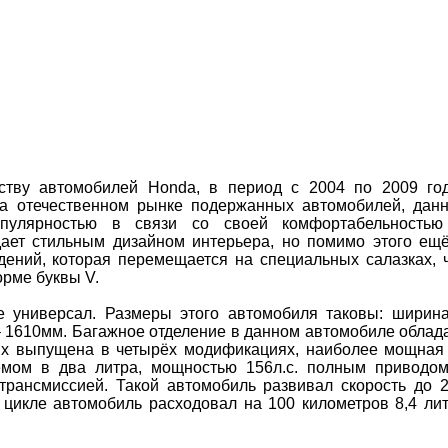
ству автомобилей Honda, в период с 2004 по 2009 го
На отечественном рынке подержанных автомобилей, дан
опулярностью в связи со своей комфортабельность
дает стильным дизайном интерьера, но помимо этого ещ
дений, которая перемещается на специальных салазках, 
орме буквы V.
е универсал. Размеры этого автомобиля таковы: ширин
– 1610мм. Багажное отделение в данном автомобиле облад
ix выпущена в четырёх модификациях, наиболее мощная
мом в два литра, мощностью 156л.с. полным приводо
 трансмиссией. Такой автомобиль развивал скорость до 
 цикле автомобиль расходовал на 100 километров 8,4 ли