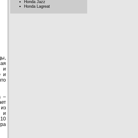
Honda Jazz
Honda Lagreat
ды,
ная
ю и
ё и
что
а –
ает
 из
м и
210
тра