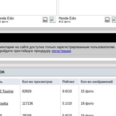
onda Edix
Honda Edix
1 фото
#12 фото
ментарии на сайте доступна только зарегистрированным пользователям.
 пройдите простейшую процедуру
регистрации
.
ОК
ль
Кол-во просмотров
Рейтинг
Кол-во изображений
 Touring
82829
9.6/10
15 фото
setta
117136
5.1/10
18 фото
R
28248
5.8/10
16 фото