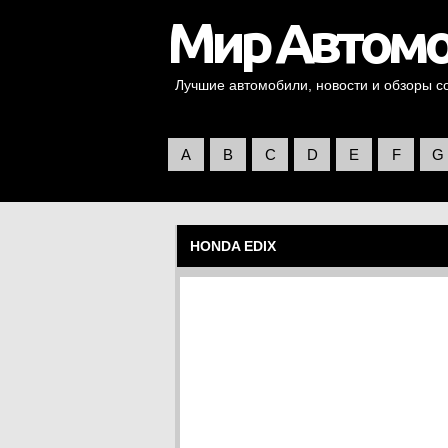
Лучшие автомобили, новости и обзоры со 
A
B
C
D
E
F
G
HONDA EDIX