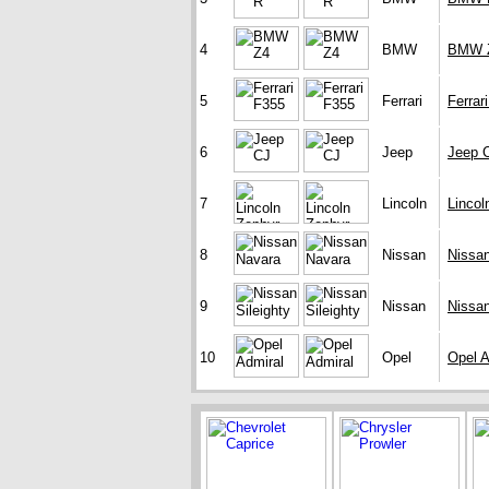
4
BMW
BMW 
5
Ferrari
Ferrar
6
Jeep
Jeep 
7
Lincoln
Lincol
8
Nissan
Nissa
9
Nissan
Nissan
10
Opel
Opel A