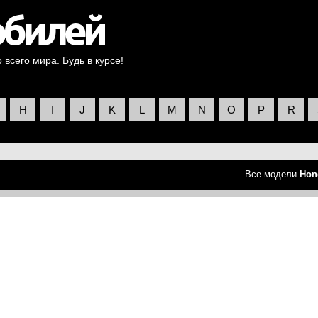
всего мира. Будь в курсе!
H
I
J
K
L
M
N
O
P
R
Все модели
Hon