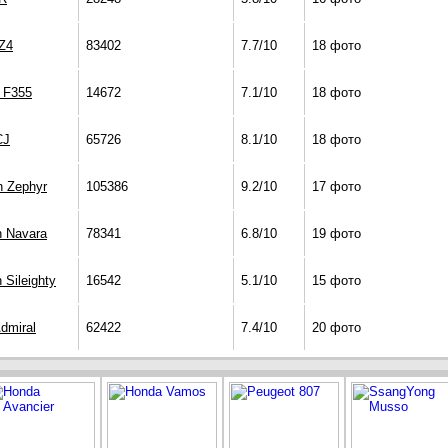
Z4
83402
7.7/10
18 фото
i F355
14672
7.1/10
18 фото
CJ
65726
8.1/10
18 фото
n Zephyr
105386
9.2/10
17 фото
n Navara
78341
6.8/10
19 фото
 Sileighty
16542
5.1/10
15 фото
dmiral
62422
7.4/10
20 фото