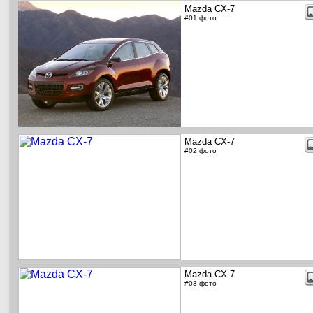
Mazda CX-7
#01 фото
Mazda CX-7
#02 фото
Mazda CX-7
#03 фото