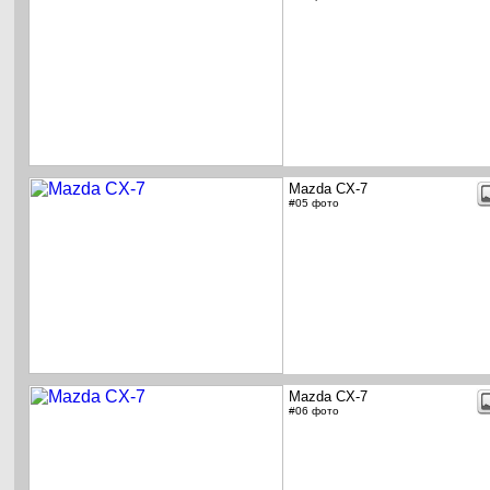
Mazda CX-7
#05 фото
Mazda CX-7
#06 фото