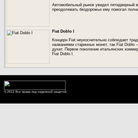
Автомобильный рынок увидел пятидверный вн
преодолевать бездорожье ему помогал полный
Fiat Doblo I
Концерн Fiat неукоснительно соблюдает тра
названиями старинных монет, так Fiat Doblo – 
дукат. Первое поколение итальянских комме
Fiat Doblo I.
© 2012 Все права под надежной защитой.