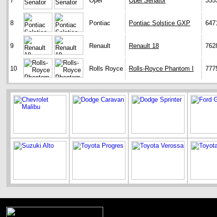
7
Opel
Opel Senator
355
8
Pontiac
Pontiac Solstice GXP
647
9
Renault
Renault 18
762
10
Rolls Royce
Rolls-Royce Phantom I
777