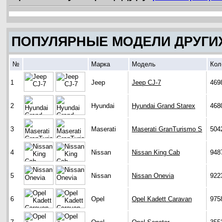
ПОПУЛЯРНЫЕ МОДЕЛИ ДРУГИ
№
Марка
Модель
Кол
1
Jeep
Jeep CJ-7
469
2
Hyundai
Hyundai Grand Starex
468
3
Maserati
Maserati GranTurismo S
504
4
Nissan
Nissan King Cab
948
5
Nissan
Nissan Onevia
922
6
Opel
Opel Kadett Caravan
975