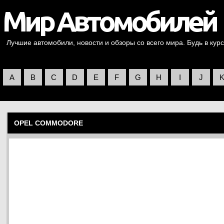
Лучшие автомобили, новости и обзоры со всего мира. Будь в курс
A
B
C
D
E
F
G
H
I
J
OPEL COMMODORE