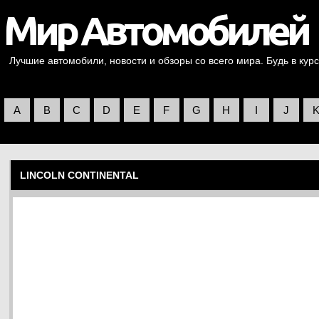
Лучшие автомобили, новости и обзоры со всего мира. Будь в курс
A
B
C
D
E
F
G
H
I
J
LINCOLN CONTINENTAL