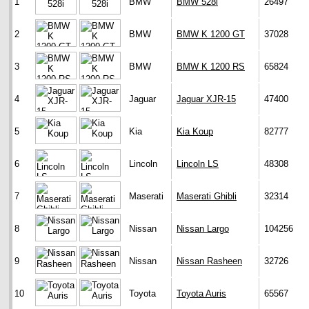
1
BMW
BMW 528i
26497
2
BMW
BMW K 1200 GT
37028
3
BMW
BMW K 1200 RS
65824
4
Jaguar
Jaguar XJR-15
47400
5
Kia
Kia Koup
82777
6
Lincoln
Lincoln LS
48308
7
Maserati
Maserati Ghibli
32314
8
Nissan
Nissan Largo
104256
9
Nissan
Nissan Rasheen
32726
10
Toyota
Toyota Auris
65567