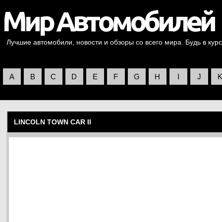
Лучшие автомобили, новости и обзоры со всего мира. Будь в курс
A
B
C
D
E
F
G
H
I
J
LINCOLN TOWN CAR II