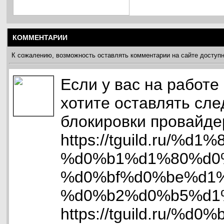
КОММЕНТАРИИ
К сожалению, возможность оставлять комментарии на сайте доступ
Если у вас на работе
хотите оставлять сле
блокировки провайдер
https://tguild.ru
%d0%b1%d1%80%d0
%d0%bf%d0%be%d1
%d0%b2%d0%b5%d1%8
https://tguild.r